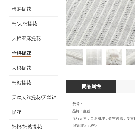
棉麻提花
棉/人棉提花
人棉亚麻提花
全棉提花
人棉提花
棉粘提花
商品属性
天丝人丝提花/天丝锦
货号：
品牌：丝丝
提花
流行元素：自然肌理，镂空透感，复古
织物组织：梭织
锦棉/锦粘提花