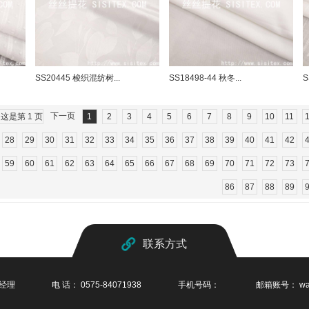
SS20445 梭织混纺树...
SS18498-44 秋冬...
S
下一页
 这是第 1 页
1
2
3
4
5
6
7
8
9
10
11
28
29
30
31
32
33
34
35
36
37
38
39
40
41
42
59
60
61
62
63
64
65
66
67
68
69
70
71
72
73
86
87
88
89
联系方式
王经理
电 话： 0575-84071938
手机号码：
邮箱账号：
wa