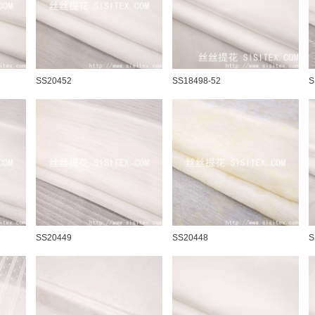
SS20452
SS18498-52
S
SS20449
SS20448
S